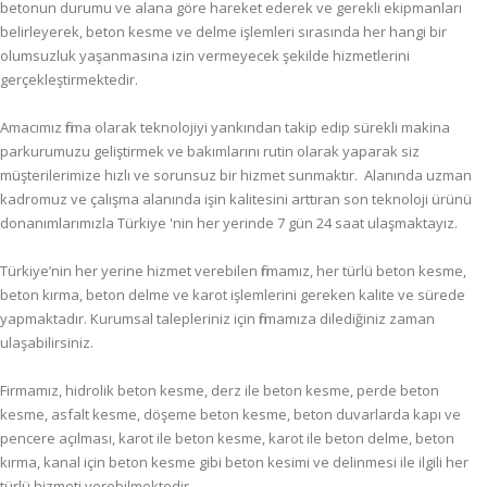
betonun durumu ve alana göre hareket ederek ve gerekli ekipmanları
belirleyerek, beton kesme ve delme işlemleri sırasında her hangi bir
olumsuzluk yaşanmasına izin vermeyecek şekilde hizmetlerini
gerçekleştirmektedir.
Amacımız firma olarak teknolojiyi yankından takip edip sürekli makina
parkurumuzu geliştirmek ve bakımlarını rutin olarak yaparak siz
müşterilerimize hızlı ve sorunsuz bir hizmet sunmaktır. Alanında uzman
kadromuz ve çalışma alanında işin kalitesini arttıran son teknoloji ürünü
donanımlarımızla Türkiye 'nin her yerinde 7 gün 24 saat ulaşmaktayız.
Türkiye’nin her yerine hizmet verebilen firmamız, her türlü beton kesme,
beton kırma, beton delme ve karot işlemlerini gereken kalite ve sürede
yapmaktadır. Kurumsal talepleriniz için firmamıza dilediğiniz zaman
ulaşabilirsiniz.
Firmamız, hidrolik beton kesme, derz ile beton kesme, perde beton
kesme, asfalt kesme, döşeme beton kesme, beton duvarlarda kapı ve
pencere açılması, karot ile beton kesme, karot ile beton delme, beton
kırma, kanal için beton kesme gibi beton kesimi ve delinmesi ile ilgili her
türlü hizmeti verebilmektedir.