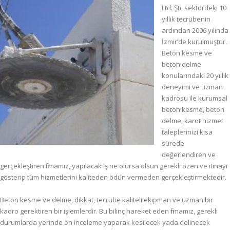
Ltd. Şti, sektördeki 10
yıllık tecrübenin
ardından 2006 yılında
İzmir’de kurulmuştur.
Beton kesme ve
beton delme
konularındaki 20 yıllık
deneyimi ve uzman
kadrosu ile kurumsal
beton kesme, beton
delme, karot hizmet
taleplerinizi kısa
sürede
değerlendiren ve
gerçekleştiren firmamız, yapılacak iş ne olursa olsun gerekli özen ve itinayı
gösterip tüm hizmetlerini kaliteden ödün vermeden gerçekleştirmektedir.
Beton kesme ve delme, dikkat, tecrübe kaliteli ekipman ve uzman bir
kadro gerektiren bir işlemlerdir. Bu bilinç hareket eden firmamız, gerekli
durumlarda yerinde ön inceleme yaparak kesilecek yada delinecek