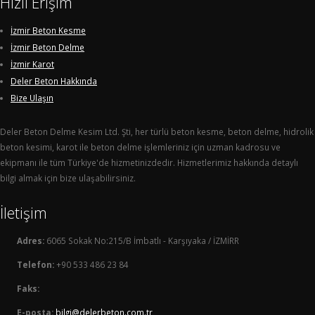
Hızlı Erişim
İzmir Beton Kesme
İzmir Beton Delme
İzmir Karot
Deler Beton Hakkında
Bize Ulaşın
Deler Beton Delme Kesim Ltd. Şti, her türlü beton kesme, beton delme, hidrolik
beton kesimi, karot ile beton delme işlemleriniz için uzman kadrosu ve
ekipmanı ile tüm Türkiye'de hizmetinizdedir. Hizmetlerimiz hakkında detaylı
bilgi almak için bize ulaşabilirsiniz.
İletişim
Adres:
6065 Sokak No:215/B İmbatlı - Karşıyaka / İZMİRR
Telefon:
+90 533 486 23 84
Faks:
E-posta:
bilgi@delerbeton.com.tr